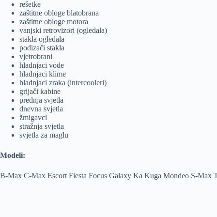
rešetke
zaštitne obloge blatobrana
zaštitne obloge motora
vanjski retrovizori (ogledala)
stakla ogledala
podizači stakla
vjetrobrani
hladnjaci vode
hladnjaci klime
hladnjaci zraka (intercooleri)
grijači kabine
prednja svjetla
dnevna svjetla
žmigavci
stražnja svjetla
svjetla za maglu
Modeli:
B-Max C-Max Escort Fiesta Focus Galaxy Ka Kuga Mondeo S-Max 