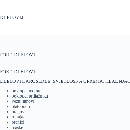
Skip
to
content
DIJELOVI.hr
FORD DIJELOVI
FORD DIJELOVI
DIJELOVI KAROSERIJE, SVJETLOSNA OPREMA, HLADNJAC
poklopci motora
poklopci prtljažnika
vezni limovi
blatobrani
pragovi
rubnjaci
branici
maske