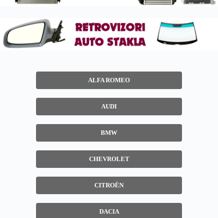
ALFA ROMEO
AUDI
BMW
CHEVROLET
CITROËN
DACIA