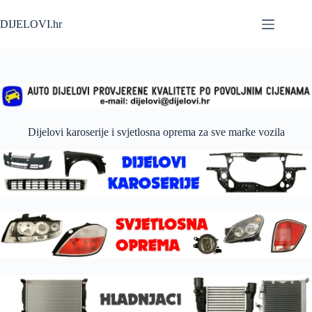
Skip
to
DIJELOVI.hr
content
Dijelovi karoserije i svjetlosna oprema za sve marke vozila