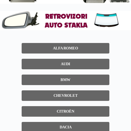
ALFA ROMEO
AUDI
BMW
CHEVROLET
CITROËN
DACIA